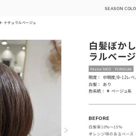
SEASON COLO
ト ナチュラルベージュ
白髪ぼかし
ラルベージ
Féerie NEO
FUROUM
明度：
中明度/8~12レベ
白髪：
あり
色系統：
ベージュ系
BEFORE
白髪率10%〜15%
オレンジ味のあるベース