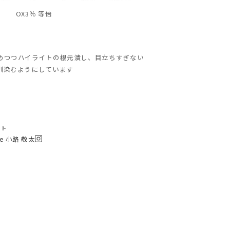
OX3％ 等倍
めつつハイライトの根元潰し、目立ちすぎない
馴染むようにしています
スト
que 小路 敬太