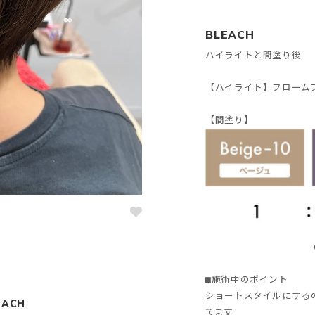
BLEACH
ハイライトと間塗り後
【ハイライト】フロームブ
【間塗り】
⬛︎施術中のポイント
ショートスタイルにする
EACH
てます