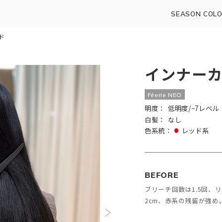
SEASON COLO
ド
インナー
Féerie NEO
明度：
低明度/~7レベル
白髪：
なし
色系統：
レッド系
BEFORE
ブリーチ回数は1.5回、
2cm、赤系の残留が強め