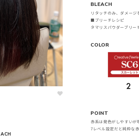
BLEACH
リタッチのみ、ダメージ
■ブリーチレシピ
タマリスパウダーブリーチ
COLOR
POINT
赤系は発色がしやすいが
7レベル設定だと純粋な
EACH