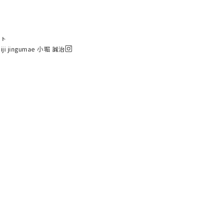
スト
eiji jingumae 小堀 誠治