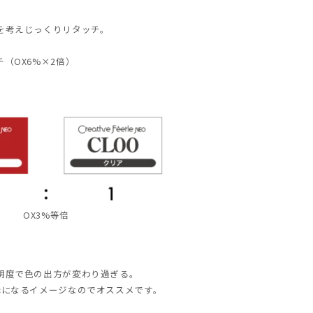
を考えじっくりリタッチ。
（OX6%×2倍）
OX3%等倍
明度で色の出方が変わり過ぎる。
赤になるイメージなのでオススメです。