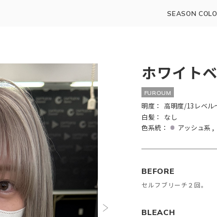
SEASON COLO
ホワイトベ
FUROUM
明度：
高明度/13レベル
白髪：
なし
色系統：
アッシュ系
BEFORE
セルフブリーチ２回。
BLEACH