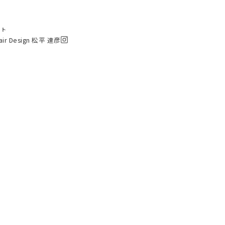
スト
Hair Design 松平 達彦