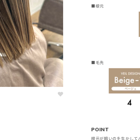
■根元
■毛先
POINT
根元が暗いのを生かして