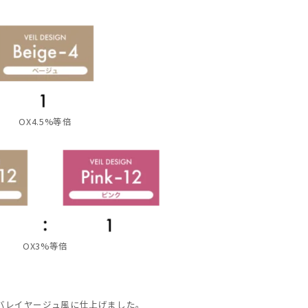
OX4.5%等倍
OX3%等倍
バレイヤージュ風に仕上げました。