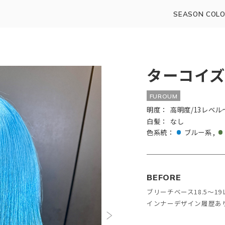
SEASON COLO
ターコイ
FUROUM
明度：
高明度/13レベル
白髪：
なし
色系統：
ブルー系
BEFORE
ブリーチベース18.5〜1
インナーデザイン履歴あ