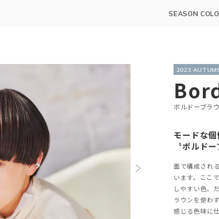
SEASON COLO
2023 AUTU
Bor
ボルドーブラ
モードな個
〝ボルドー
面で構成され
います。ここ
しやすい色。
ラウンを使わ
感じる色味に