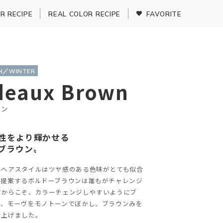
R RECIPE
REAL COLOR RECIPE
FAVORITE
MN／WINTER
deaux Brown
ウン
性をより輝かせる
ブラウン〟
るヘアスタイルはツヤ感のある色味がとても似合
で提案するボルドーブラウンは誰もがチャレンジ
だからこそ、カラーチェンジしやすいようにブ
ず、モーヴをモノトーンでぼかし、ブラウンみを
仕上げました。