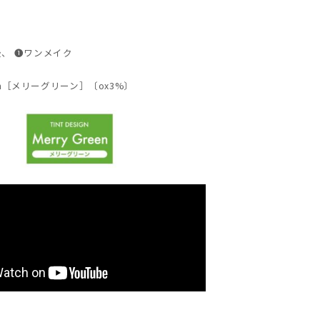
、 ❶ワンメイク
reen［メリーグリーン］〔ox3%〕