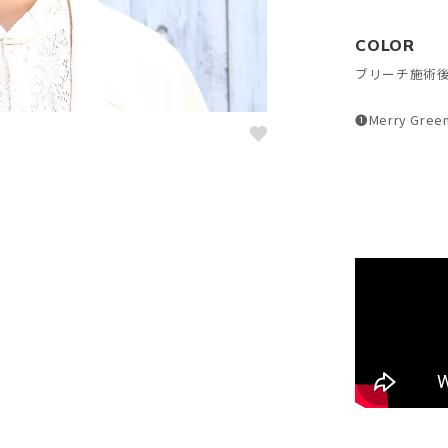
COLOR
ブリーチ施術後
❶Merry G