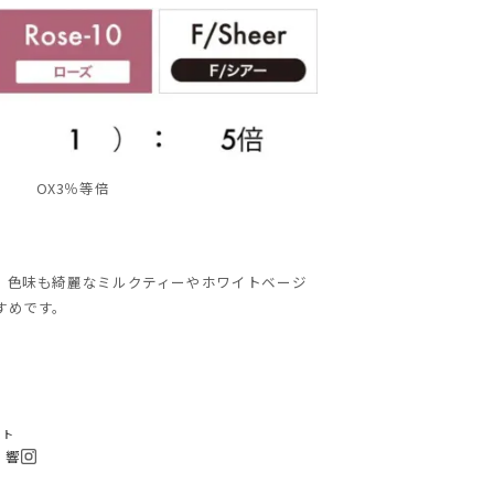
OX3％等倍
、色味も綺麗なミルクティーやホワイトベージ
すめです。
スト
田 響