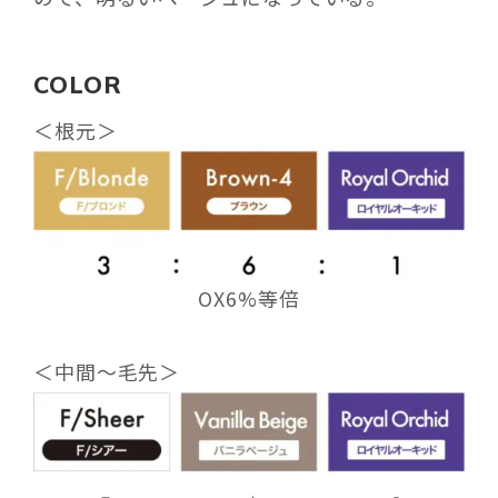
COLOR
＜根元＞
OX6%等倍
＜中間〜毛先＞