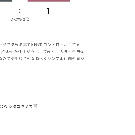
OX3% 2倍
ーツで染める事で印影をコントロールしてま
に合わせた仕上がりにしてます。 カラー剤自体
るので薬剤調合もなるべくシンプルに組む事が
スト
GOON シダユキタカ