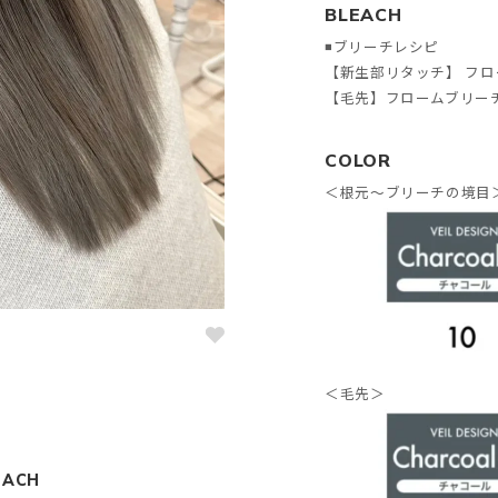
BLEACH
◾️ブリーチレシピ
【
新生部リタッチ
】 フロ
【毛先】フロームブリーチ 
COLOR
＜根元〜
ブリーチの境目
＜毛先＞
EACH