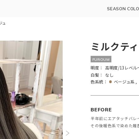
SEASON COLO
゙ュ
ミルクティ
FUROUM
明度：
高明度/13レベル
白髪：
なし
色系統：
ベージュ系
BEFORE
半年前にエアタッチバレ
その後暖色系で染めた履