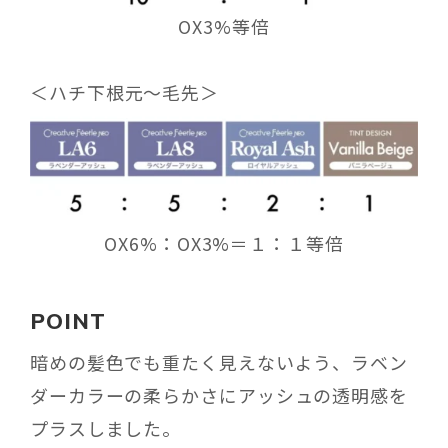
OX3%等倍
＜
ハチ下根元〜毛先
＞
OX6%：OX3%＝１：１等倍
POINT
暗めの髪色でも重たく見えないよう、ラベン
ダーカラーの柔らかさにアッシュの透明感を
プラスしました。