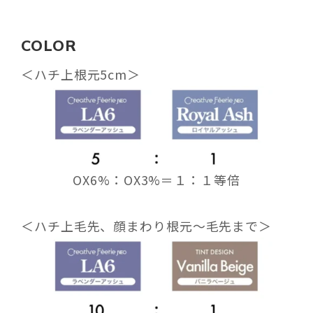
COLOR
＜
ハチ上根元5cm
＞
OX6%：OX3%＝１：１等倍
＜
ハチ上毛先、顔まわり根元〜毛先まで
＞