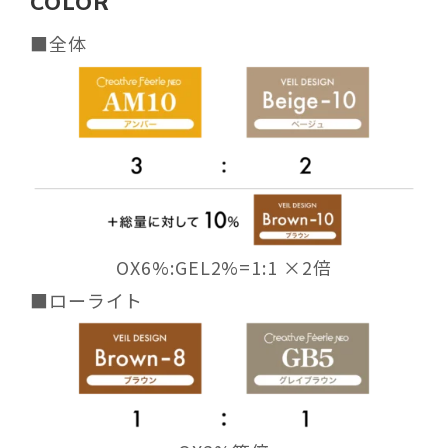
COLOR
■全体
OX6%:GEL2%=1:1 ×2倍
■ローライト