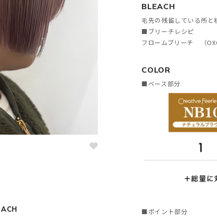
BLEACH
毛先の残留している所と
■ブリーチレシピ
フロームブリーチ （OX
COLOR
■ベース部分
EACH
■ポイント部分