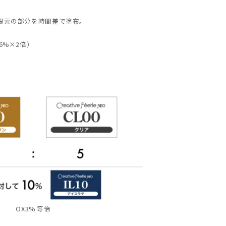
根元の部分を時間差で塗布。
6%×2倍）
OX3% 等倍