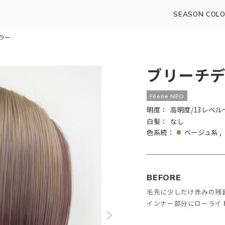
SEASON COLO
ラー
ブリーチ
Féerie NEO
明度：
高明度/13レベル
白髪：
なし
色系統：
ベージュ系
BEFORE
毛先に少しだけ赤みの残
インナー部分にローライ