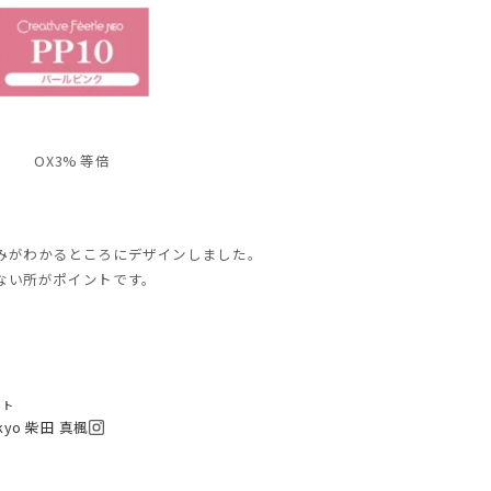
OX3% 等倍
みがわかるところにデザインしました。
ない所がポイントです。
スト
tokyo 柴田 真楓