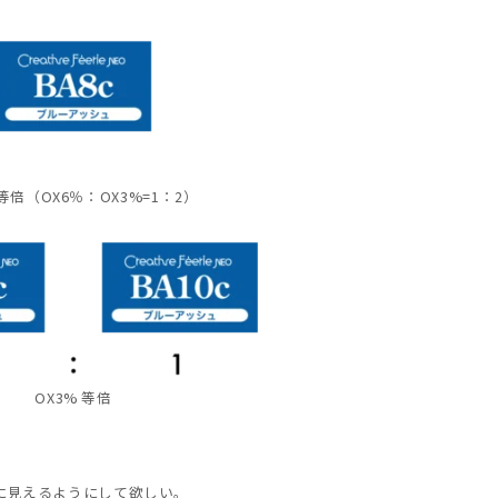
 等倍（OX6％：OX3%=1：2）
OX3% 等倍
に見えるようにして欲しい。