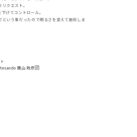
うリクエスト。
を下げてコントロール。
でという事だったので明るさを変えて施術しま
スト
otesando 鐡山 政彦