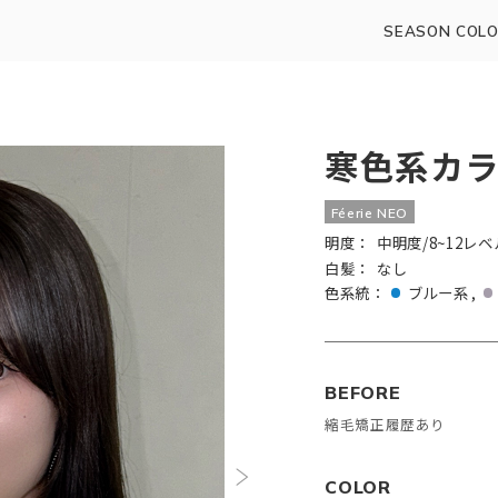
SEASON COLO
寒色系カ
Féerie NEO
明度：
中明度/8~12レベ
白髪：
なし
色系統：
ブルー系
BEFORE
縮毛矯正履歴あり
COLOR