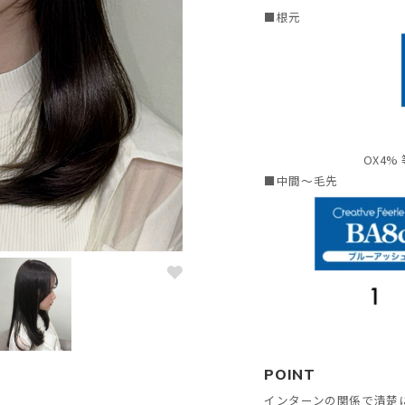
■根元
OX4%
■中間〜毛先
POINT
インターンの関係で清楚