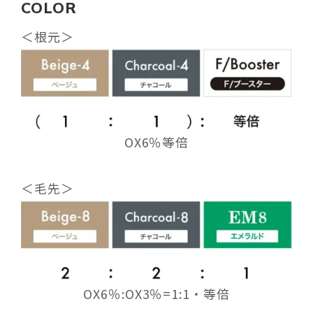
COLOR
＜根元＞
OX6％等倍
＜毛先＞
OX6％:OX3％=1:1・等倍