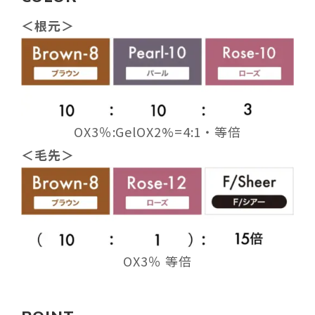
＜根元＞
OX3％:GelOX2%=4:1・等倍
＜毛先＞
OX3％ 等倍