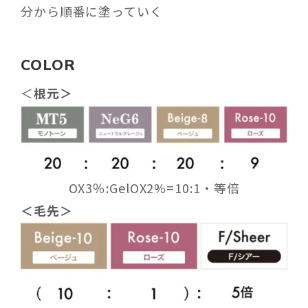
分から順番に塗っていく
COLOR
＜
根元＞
OX3％:GelOX2%=10:1・等倍
＜毛先＞