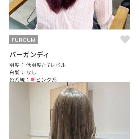
FUROUM
バーガンディ
明度：
低明度/~7レベル
白髪：
なし
色系統：
ピンク系
記事