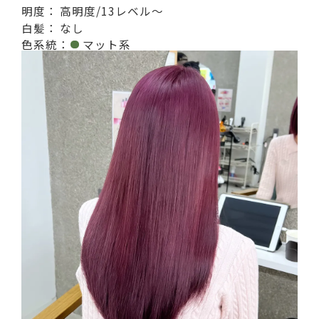
明度：
高明度/13レベル〜
白髪：
なし
色系統：
マット系
記事