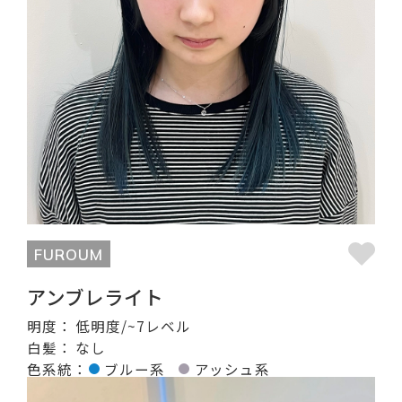
FUROUM
アンブレライト
明度：
低明度/~7レベル
白髪：
なし
色系統：
ブルー系
アッシュ系
記事