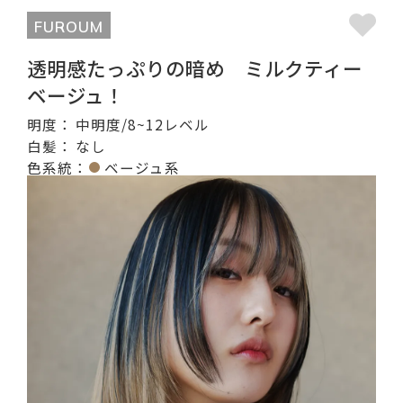
FUROUM
透明感たっぷりの暗め ミルクティー
ベージュ！
明度：
中明度/8~12レベル
白髪：
なし
色系統：
ベージュ系
記事