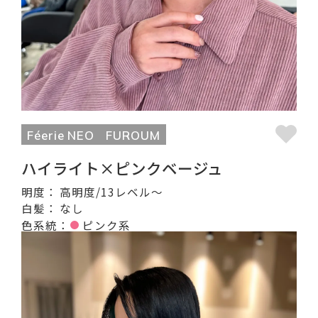
Féerie NEO
FUROUM
ハイライト×ピンクベージュ
明度：
高明度/13レベル〜
白髪：
なし
色系統：
ピンク系
記事