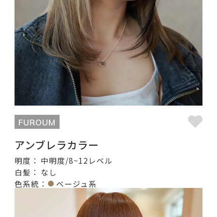
FUROUM
アンブレラカラー
明度：
中明度/8~12レベル
白髪：
なし
色系統：
ベージュ系
記事