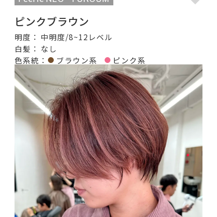
ピンクブラウン
明度：
中明度/8~12レベル
白髪：
なし
色系統：
ブラウン系
ピンク系
記事