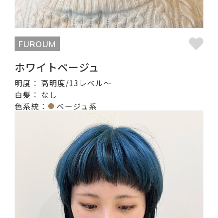
FUROUM
ホワイトベージュ
明度：
高明度/13レベル〜
白髪：
なし
色系統：
ベージュ系
記事