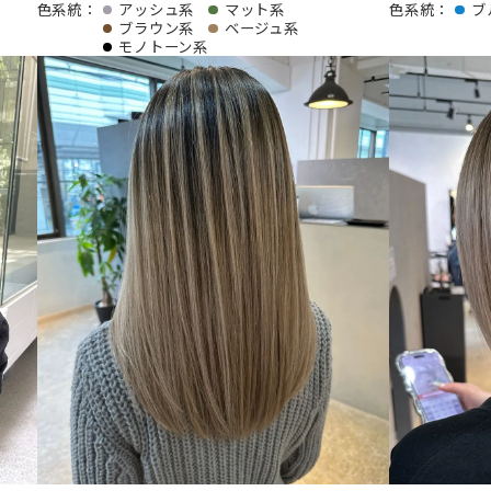
色系統：
アッシュ系
マット系
色系統：
ブ
ブラウン系
ベージュ系
モノトーン系
記事を読む
記事を読む