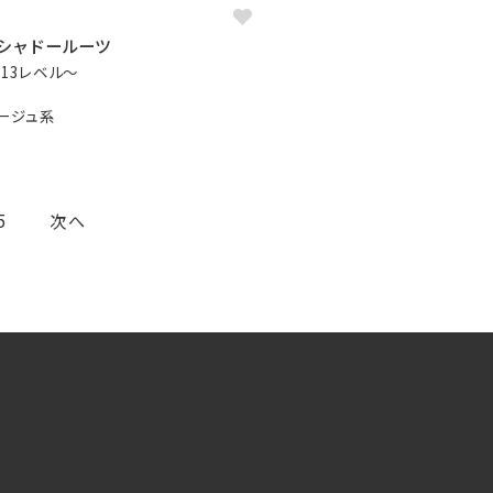
シャドールーツ
/13レベル〜
ージュ系
5
次へ