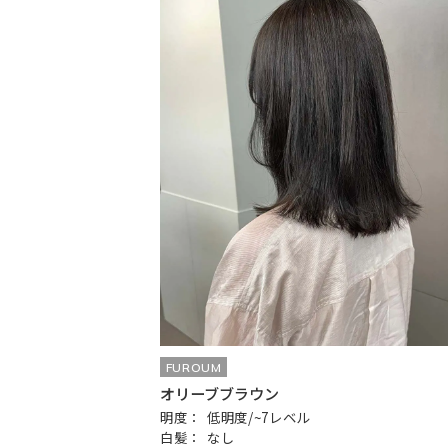
FUROUM
オリーブブラウン
明度：
低明度/~7レベル
白髪：
なし