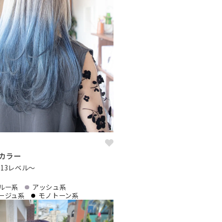
゙カラー
/13レベル〜
ルー系
アッシュ系
ージュ系
モノトーン系
記事を読む