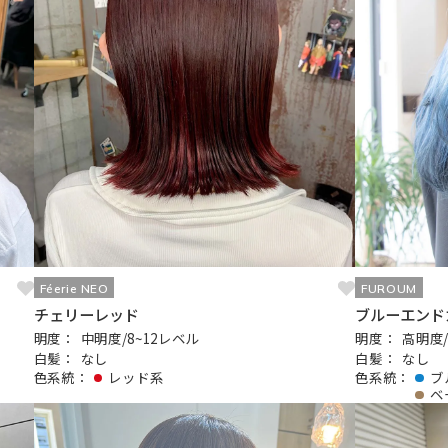
Féerie NEO
FUROUM
チェリーレッド
ブルーエント
明度：
中明度/8~12レベル
明度：
高明度
白髪：
なし
白髪：
なし
色系統：
レッド系
色系統：
ブ
ベ
記事を読む
記事を読む