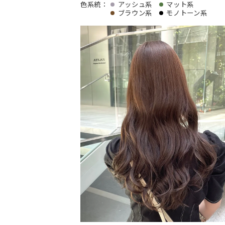
色系統：
アッシュ系
マット系
ブラウン系
モノトーン系