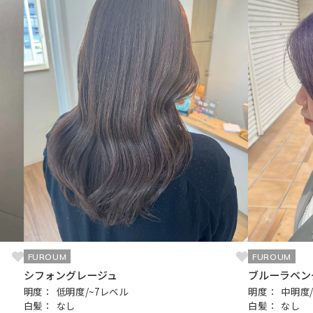
FUROUM
FUROUM
シフォングレージュ
ブルーラベン
明度：
低明度/~7レベル
明度：
中明度/
白髪：
なし
白髪：
なし