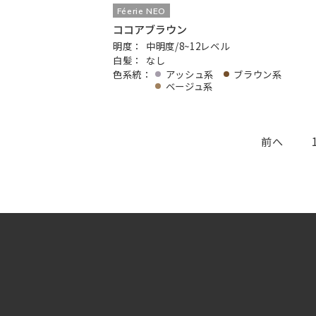
Féerie NEO
ココアブラウン
明度：
中明度/8~12レベル
白髪：
なし
色系統：
アッシュ系
ブラウン系
ベージュ系
前へ