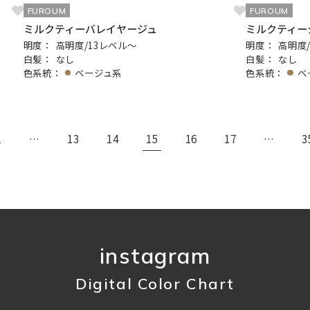
FUROUM
FUROUM
ミルクティーバレイヤージュ
ミルクティー
明度：
高明度/13レベル〜
明度：
高明度
白髪：
なし
白髪：
なし
色系統：
ベージュ系
色系統：
ベ
1
…
13
14
15
16
17
…
3
instagram
Digital Color Chart