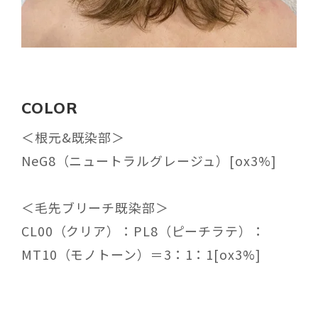
COLOR
＜根元&既染部＞
NeG8（ニュートラルグレージュ）[ox3%]
＜毛先ブリーチ既染部＞
CL00（クリア）：PL8（ピーチラテ）：
MT10（モノトーン）＝3：1：1[ox3%]