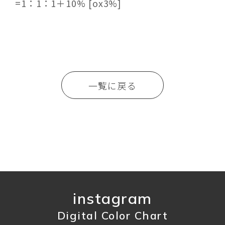
=1：1：1＋10% [ox3%]
一覧に戻る
instagram
Digital Color Chart