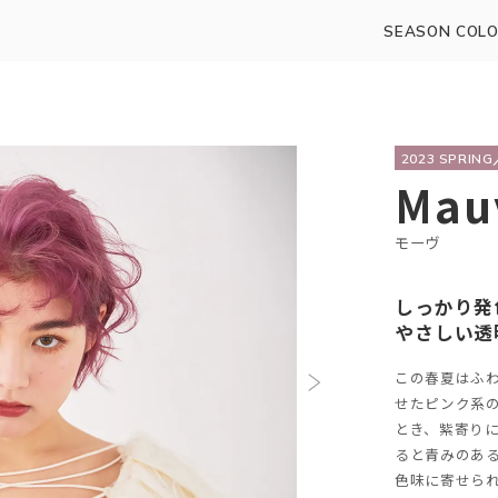
SEASON COLO
2023 SPRIN
Mau
モーヴ
しっかり発
やさしい透
この春夏はふ
せたピンク系
とき、紫寄り
ると青みのあ
色味に寄せら