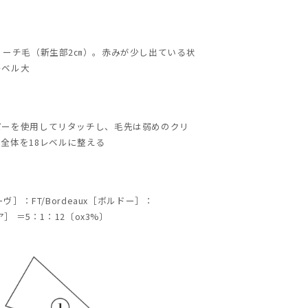
リーチ毛（新生部2㎝）。赤みが少し出ている状
レベル大
パーを使用してリタッチし、毛先は弱めのクリ
全体を18レベルに整える
ーヴ］：FT/Bordeaux［ボルドー］：
ア］ ＝5：1：12〔ox3%〕