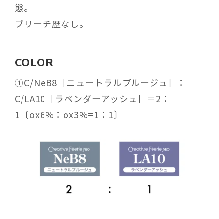
態。
ブリーチ歴なし。
COLOR
①
C/NeB8
［ニュートラルブルージュ］：
C/LA10
［ラベンダーアッシュ］
＝
2
：
1
〔
ox6%
：
ox3%=1
：
1
〕