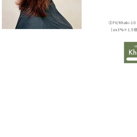
②FV/Khaki-10
〔
ox3%×1.5