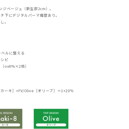
ンジベージュ（新生部
2cm
）。
ハチ下にデジタルパーマ履歴あり。
なし。
レベルに整える
レシピ
ー〔
ox6%×2
倍〕
［カーキ］+
FV/Olive
［オリーブ］＝
1+20
％