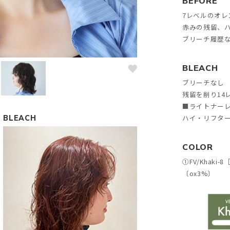
BEFORE
7レベルのオレ
赤みの残留、
ブリーチ履歴
BLEACH
ブリーチなし
残留を削り14
■ライトナー
ハイ・リフタ
BLEACH
COLOR
①
FV/Khaki-8
〔
ox3%
〕