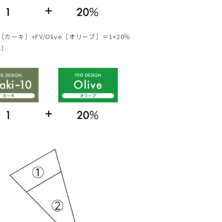
［カーキ］+
FV/Olive
［オリーブ］＝
1+20
％
倍〕