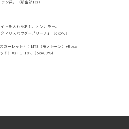
ラウン系。（新生部1㎝）
ライトを入れたあと、オンカラー。
タマリスパウダーブリーチ」〔ox6%〕
（スカーレット）：MT8（モノトーン）+Rose
ッド）=3：1+10%〔oxAC3%〕